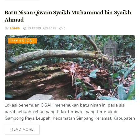
dengan Mizuar Mahdi. Kondisi Batu nisan ditemukan dalam
kondisi baik sekali dengan bagian puncak sudah patah. Inskripsi
Batu Nisan Qiwam Syaikh Muhammad bin Syaikh
bica dibaca dengan...
Ahmad
BY
ADMIN
13 FEBRUARI 2022
0
TOMBSTONE
Lokasi penemuan CISAH menemukan batu nisan ini pada sisi
barat sebuah kebun yang tidak terawat, yang terletak di
Gampong Paya Leupah, Kecamatan Simpang Keramat, Kabupaten
Aceh Utara. Kondisi Ditemukan dalam kondisi sangat baik.
READ MORE
Inskripsi bisa dibaca dengan jelas. Batu nisan masih tegak
tertanam di tanah sebagai penanda sebuah kubur. Bagian kaki