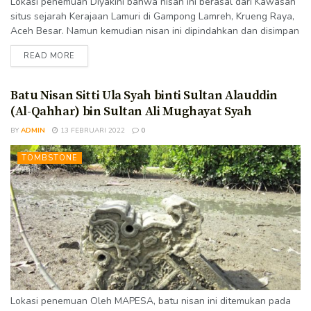
Lokasi penemuan Diyakini bahwa nisan ini berasal dari Kawasan
situs sejarah Kerajaan Lamuri di Gampong Lamreh, Krueng Raya,
Aceh Besar. Namun kemudian nisan ini dipindahkan dan disimpan
di Museum Aceh. Tipologi, model dekorasi dan kaligrafi,
READ MORE
semuanya menunjukkan dengan jelas bahwa nisan ini berasal
dari kawasan situs Lamuri di Lamreh. Menurut dugaan MAPESA,
batu nisan berasosiasi dengan batu nisan Malik Zainal Abidin
Batu Nisan Sitti Ula Syah binti Sultan Alauddin
yang ditemukan di sisi...
(Al-Qahhar) bin Sultan Ali Mughayat Syah
BY
ADMIN
13 FEBRUARI 2022
0
TOMBSTONE
Lokasi penemuan Oleh MAPESA, batu nisan ini ditemukan pada