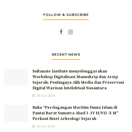
batu nisan tertimbun oleh tumpukan dedaunan. Tipe Batu Nisan
Batu nisan ini tergolong tipe...
FOLLOW & SUBSCRIBE
RECENT NEWS
Sultanate Institute menyelenggarakan
Workshop Digitalisasi Manuskrip dan Arsip
Sejarah: Pentingnya Alih Media dan Preservasi
Digital Warisan Intelektual Nusantara
25 JULI 2026
Buku “Perdagangan Maritim Dunia Islam di
Pantai Barat Sumatra Abad I–IV H/VII–X M”
Perkuat Riset Arkeologi-Sejarah
24 JULI 2026