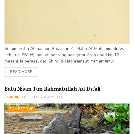
Sulaiman ibn Ahmad ibn Sulaiman Al-Mahri Al-Muhammadi (w.
sebelum 961 H), adalah seorang navigator Arab abad ke-16
masehi. Ia berasal dari Shihr, di Hadhramaut, Yaman timur.
Merupakan keturunan suku Arab Mahrah sehingga disebut Al-
READ MORE
Mahri. Sebagai seorang navigator, ia berlayar menjelajahi
Samudera Hindia dan menulis buku tentang geografi Samudera
Hindia beserta pulau-pulau Asia Tenggara. Karya-karyanya
Batu Nisan Tun Rahmatullah Ad-Du’ali
merupakan penyempurnaan dari karya Ibn Majid, tetapi tidak ada
BY
ADMIN
13 FEBRUARI 2022
0
hubungan eksplisit...
TOMBSTONE