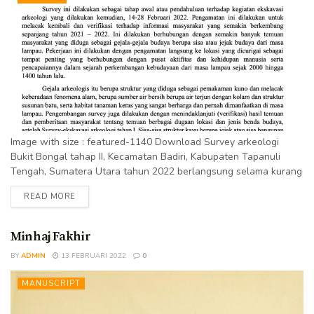
Image with size : featured-1140 Download Survey arkeologi
Bukit Bongal tahap II, Kecamatan Badiri, Kabupaten Tapanuli
Tengah, Sumatera Utara tahun 2022 berlangsung selama kurang
lebih dua pekan terhitung mulai pada tanggal 27 Januari hingga
READ MORE
14 Feruari 2022. Pengamatan ini sebagai kelanjutan survey
arkeologis Bongal tahap I tahun 2021 setelah kunjungan tahun
2019 dan mengetahui banyaknya benda budaya yang ditemukan
Minhaj Fakhir
oleh masyarakat Jago Jago, Kecamatan Badiri...
BY
ADMIN
13 FEBRUARI 2022
0
MANUSCRIPT