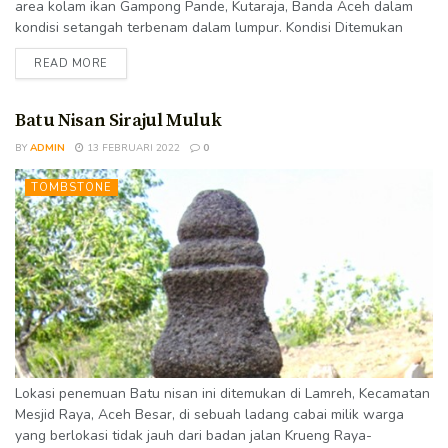
area kolam ikan Gampong Pande, Kutaraja, Banda Aceh dalam
kondisi setangah terbenam dalam lumpur. Kondisi Ditemukan
dalam kondisi baik. Puncak batu nisan patah. Sebagian badan
READ MORE
batu nisan dipenuhi dengan jamur dan lumut. Sebagian ornament
sudah terkikis sehingga menjadi terlihat bentuk globalnya saja.
Inskripsi yang terdapat pada badan batu nisan bisa terbaca
Batu Nisan Sirajul Muluk
dengan cukup jelas. Tipe Batu...
BY
ADMIN
13 FEBRUARI 2022
0
TOMBSTONE
Lokasi penemuan Batu nisan ini ditemukan di Lamreh, Kecamatan
Mesjid Raya, Aceh Besar, di sebuah ladang cabai milik warga
yang berlokasi tidak jauh dari badan jalan Krueng Raya-