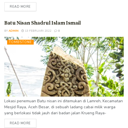
Laweung, di atas sebuah bukit, tidak jauh dari batu nisan Shadrul
READ MORE
Islam Ismail. Penemuan ini hasil kerjasama antara CISAH (Center
for Information of Samudra Pasai Heritage) dengan Mizuar Mahdi.
Kondisi Kondisi batu nisan cukup baik. Inskripsi dapat dibaca...
Batu Nisan Shadrul Islam Ismail
BY
ADMIN
13 FEBRUARI 2022
0
TOMBSTONE
Lokasi penemuan Batu nisan ini ditemukan di Lamreh, Kecamatan
Mesjid Raya, Aceh Besar, di sebuah ladang cabai milik warga
yang berlokasi tidak jauh dari badan jalan Krueng Raya-
Laweung, di atas sebuah bukit. Penemuan ini hasil kerjasama
READ MORE
antara CISAH (Center for Information of Samudra Pasai Heritage)