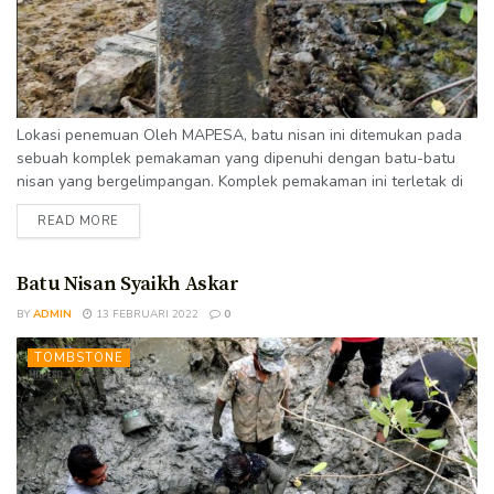
Lokasi penemuan Oleh MAPESA, batu nisan ini ditemukan pada
sebuah komplek pemakaman yang dipenuhi dengan batu-batu
nisan yang bergelimpangan. Komplek pemakaman ini terletak di
area hutan bakau Gampong Pande, Kutaraja, Banda Aceh.
READ MORE
Kondisi Ditemukan dalam kondisi baik. Inskripsi yang terdapat
pada bagian dasar batu nisan bisa terbaca dengan cukup jelas.
Tipe Batu Nisan Batu nisan ini tergolong tipe nisan Samudera
Batu Nisan Syaikh Askar
Pasai, yaitu nisan dengan tipe...
BY
ADMIN
13 FEBRUARI 2022
0
TOMBSTONE