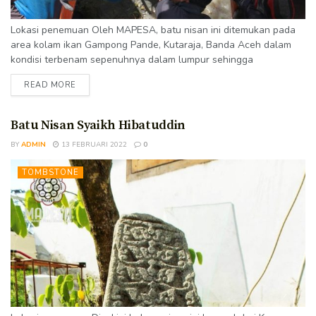
Lokasi penemuan Oleh MAPESA, batu nisan ini ditemukan pada
area kolam ikan Gampong Pande, Kutaraja, Banda Aceh dalam
kondisi terbenam sepenuhnya dalam lumpur sehingga
memerlukan proses pengangkatan yang tidak mudah. Kondisi
READ MORE
Ditemukan dalam kondisi baik sekali. Puncak batu nisan sedikit
gompal. Inskripsi yang terdapat pada badan batu nisan bisa
terbaca dengan cukup jelas. Tipe Batu Nisan Batu nisan ini
Batu Nisan Syaikh Hibatuddin
tergolong tipe nisan Samudera Pasai, yaitu...
BY
ADMIN
13 FEBRUARI 2022
0
TOMBSTONE