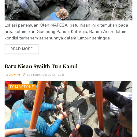
Lokasi penemuan Oleh MAPESA, batu nisan ini ditemukan pada
area kolam ikan Gampong Pande, Kutaraja, Banda Aceh dalam
kondisi terbenam sepenuhnya dalam lumpur sehingga
memerlukan proses pengangkatan yang tidak mudah. Kondisi
READ MORE
Ditemukan dalam kondisi cukup baik. Inskripsi yang terdapat
pada badan batu nisan bisa terbaca dengan cukup jelas. Inskripsi
baris pertama terkikis cukup banyak namun masih bisa dimengerti
Batu Nisan Syaikh Tun Kamil
maksudnya. Terdapat juga erosi pada pertengahan baris...
BY
ADMIN
13 FEBRUARI 2022
0
TOMBSTONE