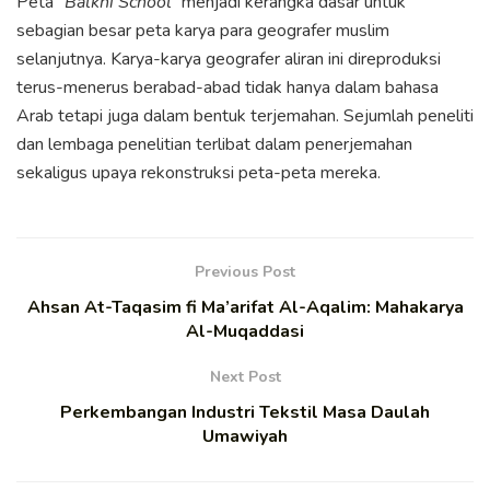
Peta
“Balkhi School”
menjadi kerangka dasar untuk
sebagian besar peta karya para geografer muslim
selanjutnya. Karya-karya geografer aliran ini direproduksi
terus-menerus berabad-abad tidak hanya dalam bahasa
Arab tetapi juga dalam bentuk terjemahan. Sejumlah peneliti
dan lembaga penelitian terlibat dalam penerjemahan
sekaligus upaya rekonstruksi peta-peta mereka.
Previous Post
Ahsan At-Taqasim fi Ma’arifat Al-Aqalim: Mahakarya
Al-Muqaddasi
Next Post
Perkembangan Industri Tekstil Masa Daulah
Umawiyah