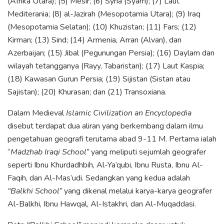
(Afrika Utara); (5) Mesir; (6) Syria (Syam); (7) Laut
Mediterania; (8) al-Jazirah (Mesopotamia Utara); (9) Iraq
(Mesopotamia Selatan); (10) Khuzistan; (11) Fars; (12)
Kirman; (13) Sind; (14) Armenia, Arran (Alvan), dan
Azerbaijan; (15) Jibal (Pegunungan Persia); (16) Daylam dan
wilayah tetangganya (Rayy, Tabaristan); (17) Laut Kaspia;
(18) Kawasan Gurun Persia; (19) Sijistan (Sistan atau
Sajistan); (20) Khurasan; dan (21) Transoxiana.
Dalam Medieval
Islamic Civilization an Encyclopedia
disebut terdapat dua aliran yang berkembang dalam ilmu
pengetahuan geografi terutama abad 9-11 M. Pertama ialah
“
Madzhab Iraqi School”
yang meliputi sejumlah geografer
seperti Ibnu Khurdadhbih, Al-Ya’qubi, Ibnu Rusta, Ibnu Al-
Faqih, dan Al-Mas’udi. Sedangkan yang kedua adalah
“Balkhi School”
yang dikenal melalui karya-karya geografer
Al-Balkhi, Ibnu Hawqal, Al-Istakhri, dan Al-Muqaddasi.