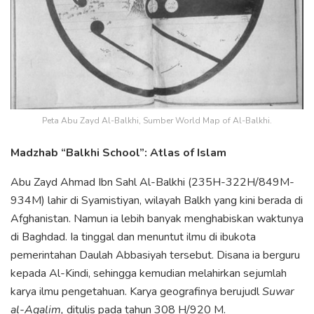
Peta Abu Zayd Al-Balkhi, Sumber World Map of Al-Balkhi.
Madzhab “Balkhi School”: Atlas of Islam
Abu Zayd Ahmad Ibn Sahl Al-Balkhi (235H-322H/849M-
934M) lahir di Syamistiyan, wilayah Balkh yang kini berada di
Afghanistan. Namun ia lebih banyak menghabiskan waktunya
di Baghdad. Ia tinggal dan menuntut ilmu di ibukota
pemerintahan Daulah Abbasiyah tersebut. Disana ia berguru
kepada Al-Kindi, sehingga kemudian melahirkan sejumlah
karya ilmu pengetahuan. Karya geografinya berujudl
Suwar
al-Aqalim,
ditulis pada tahun 308 H/920 M.