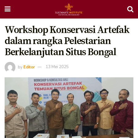
Workshop Konservasi Artefak
dalam rangka Pelestarian
Berkelanjutan Situs Bongal
by
Editor
13 Mei 2025