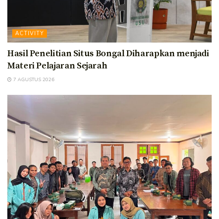
ACTIVITY
Hasil Penelitian Situs Bongal Diharapkan menjadi
Materi Pelajaran Sejarah
7 AGUSTUS 2026