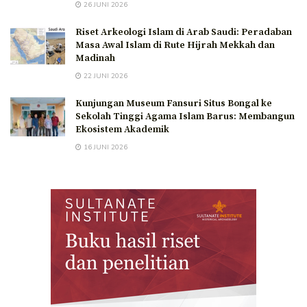
26 JUNI 2026
Riset Arkeologi Islam di Arab Saudi: Peradaban
Masa Awal Islam di Rute Hijrah Mekkah dan
Madinah
22 JUNI 2026
Kunjungan Museum Fansuri Situs Bongal ke
Sekolah Tinggi Agama Islam Barus: Membangun
Ekosistem Akademik
16 JUNI 2026