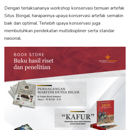
Dengan terlaksananya workshop konservasi temuan artefak
Situs Bongal, harapannya upaya konservasi artefak semakin
baik dan optimal. Terlebih upaya konservasi juga
membutuhkan pendekatan multidisipliner serta standar
nasional.