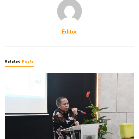
Editor
Related
Posts