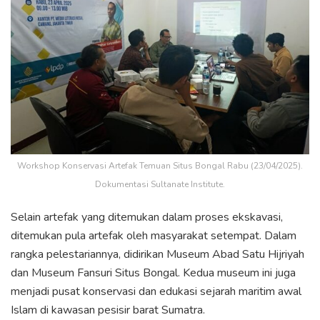
Workshop Konservasi Artefak Temuan Situs Bongal Rabu (23/04/2025).
Dokumentasi Sultanate Institute.
Selain artefak yang ditemukan dalam proses ekskavasi,
ditemukan pula artefak oleh masyarakat setempat. Dalam
rangka pelestariannya, didirikan Museum Abad Satu Hijriyah
dan Museum Fansuri Situs Bongal. Kedua museum ini juga
menjadi pusat konservasi dan edukasi sejarah maritim awal
Islam di kawasan pesisir barat Sumatra.