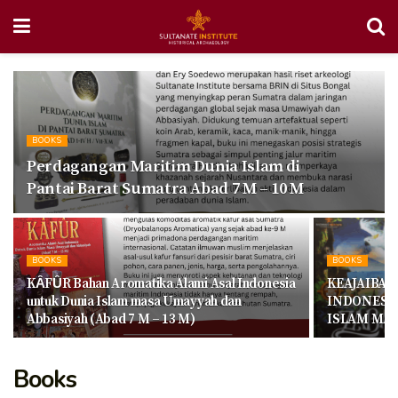
BOOKS
Perdagangan Maritim Dunia Islam di
Pantai Barat Sumatra Abad 7 M – 10 M
BOOKS
BOOKS
KȂFȖR Bahan Aromatika Alami Asal Indonesia
KEAJAIBAN
untuk Dunia Islam masa Umayyah dan
INDONESI
Abbasiyah (Abad 7 M – 13 M)
ISLAM MAS
Books