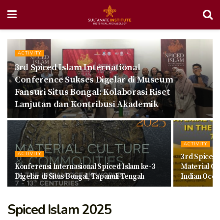
ACTIVITY
3rd Spiced Islam International
Conference Sukses Digelar di Museum
Fansuri Situs Bongal: Kolaborasi Riset
Lanjutan dan Kontribusi Akademik
ACTIVITY
ACTIVITY
3rd Spiced 
Konferensi Internasional Spiced Islam ke-3
Material Cu
Digelar di Situs Bongal, Tapanuli Tengah
Indian Ocea
Spiced Islam 2025