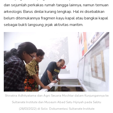
dan sejumlah perkakas rumah tangga lainnya, namun temuan
arkeologis Barus dinilai kurang lengkap. Hal ini disebabkan
belum ditemukannya fragmen kayu kapal atau bangkai kapal
sebagai bukti langsung jejak aktivitas maritim.
Shinatria Adhityatama dan Agni Sesaria Mochtar dalam Kunjungannya ke
Sultanate Institute dan Museum Abad Satu Hijriyah pada Sabtu
(26/03/2022) di Solo. Dokumentasi Sultanate Institute