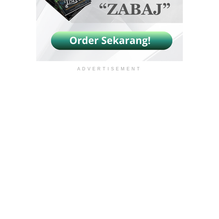
ADVERTISEMENT
Sultanate Institute. All Right Reserved