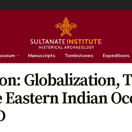
useum
Manuscripts
Tombstones
Expeditions
n: Globalization, 
e Eastern Indian Oc
D