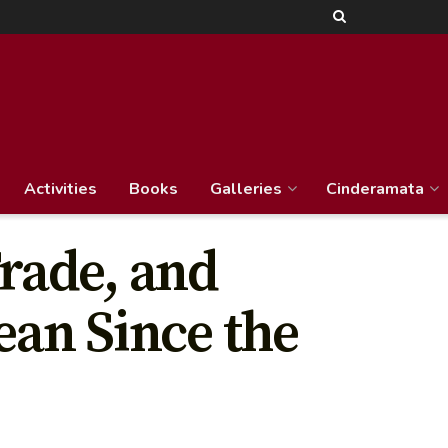
Activities
Books
Galleries
Cinderamata
Trade, and
ean Since the