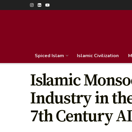
Spiced Islam
Islamic Civilization
M
Islamic Monsoo
Industry in th
7th Century A