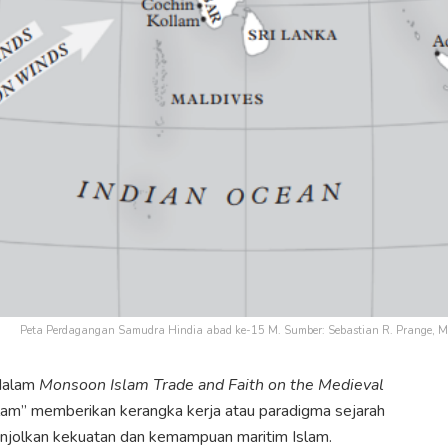
Peta Perdagangan Samudra Hindia abad ke-15 M. Sumber: Sebastian R. Prange, Mo
 dalam
Monsoon Islam Trade and Faith on the Medieval
lam” memberikan kerangka kerja atau paradigma sejarah
onjolkan kekuatan dan kemampuan maritim Islam.