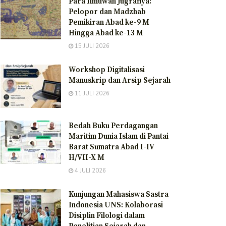
Para Ilmuwan Jugrafiya:
Pelopor dan Madzhab
Pemikiran Abad ke-9 M
Hingga Abad ke-13 M
15 JULI 2026
Workshop Digitalisasi
Manuskrip dan Arsip Sejarah
11 JULI 2026
Bedah Buku Perdagangan
Maritim Dunia Islam di Pantai
Barat Sumatra Abad I-IV
H/VII-X M
4 JULI 2026
Kunjungan Mahasiswa Sastra
Indonesia UNS: Kolaborasi
Disiplin Filologi dalam