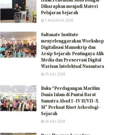
Hasil Penelitian Situs Bongal
Diharapkan menjadi Materi
Pelajaran Sejarah
7 AGUSTUS 2026
Sultanate Institute
menyelenggarakan Workshop
Digitalisasi Manuskrip dan
Arsip Sejarah: Pentingnya Alih
Media dan Preservasi Digital
Warisan Intelektual Nusantara
25 JULI 2026
Buku “Perdagangan Maritim
Dunia Islam di Pantai Barat
Sumatra Abad I–IV H/VII–X
M” Perkuat Riset Arkeologi-
Sejarah
24 JULI 2026