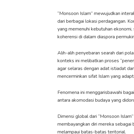
“Monsoon Islam” mewujudkan interaksi
dari berbagai lokasi perdagangan.
yang memenuhi kebutuhan ekonomi, 
koherensi di dalam diaspora permuki
Alih-alih penyebaran searah dari po
konteks ini melibatkan proses “penerj
agar selaras dengan adat istiadat dan
mencerminkan sifat Islam yang adapti
Fenomena ini menggarisbawahi baga
antara akomodasi budaya yang didoron
Dimensi global dari “Monsoon Islam”
membayangkan diri mereka sebagai ba
melampaui batas-batas teritorial.