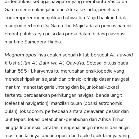
diidentifikasi sebagai navigator yang membantu Vasco da
Gama menemukan jalan dari Afrika ke India, penelitian
kontemporer menunjukkan bahwa Ibn Majid bahkan tidak
mungkin bertemu Da Gama. Ibn Majid adalah penulis hampir
empat puluh karya puisi dan prosa dalam bidang navigasi
maritime Samudera Hindia.
Magnum opus
-nya adalah sebuah kitab berjudul
Al-Fawaid
fi Ushul Ilm Al-Bahr wa Al-Qawa’id.
Selesai ditulis pada
tahun 895 H, karyanya itu merupakan ensiklopedia yang
mendeskripsikan sejarah dan prinsip-prinsip dasar navigasi
maritim, mencatat garis lintang dan bujur lokasi-lokasi
tertentu berdasarkan perhitungan navigasi benda langit
(celestial navigation), manzilah bulan (posisi astronomis
bulan), loksodrom, perbedaan antara pelayaran pesisir dan
laut lepas, lokasi pelabuhan-pelabuhan dari Afrika Timur
hingga Indonesia, catatan mengenai angin mosun dan angin
musiman lainnya, badai topan, dan topik-topik lainnya yang