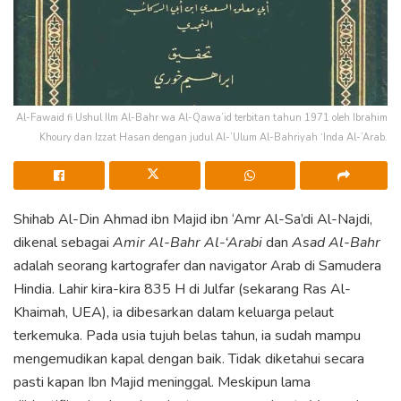
Al-Fawaid fi Ushul Ilm Al-Bahr wa Al-Qawa’id terbitan tahun 1971 oleh Ibrahim
Khoury dan Izzat Hasan dengan judul Al-’Ulum Al-Bahriyah ‘Inda Al-’Arab.
Shihab Al-Din Ahmad ibn Majid ibn ‘Amr Al-Sa’di Al-Najdi,
dikenal sebagai
Amir Al-Bahr Al-‘Arabi
dan
Asad Al-Bahr
adalah seorang kartografer dan navigator Arab di Samudera
Hindia. Lahir kira-kira 835 H di Julfar (sekarang Ras Al-
Khaimah, UEA), ia dibesarkan dalam keluarga pelaut
terkemuka. Pada usia tujuh belas tahun, ia sudah mampu
mengemudikan kapal dengan baik. Tidak diketahui secara
pasti kapan Ibn Majid meninggal. Meskipun lama