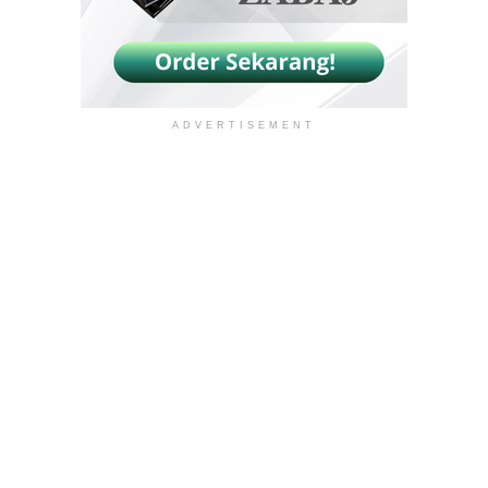
ADVERTISEMENT
Sultanate Institute. All Right Reserved
Profile
About Us
Contact Us