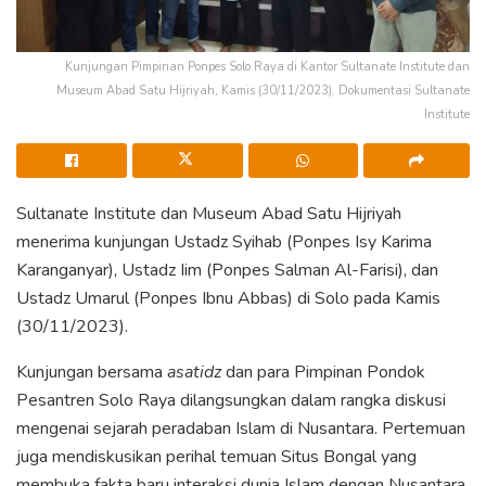
Kunjungan Pimpinan Ponpes Solo Raya di Kantor Sultanate Institute dan
Museum Abad Satu Hijriyah, Kamis (30/11/2023). Dokumentasi Sultanate
Institute
Sultanate Institute dan Museum Abad Satu Hijriyah
menerima kunjungan Ustadz Syihab (Ponpes Isy Karima
Karanganyar), Ustadz Iim (Ponpes Salman Al-Farisi), dan
Ustadz Umarul (Ponpes Ibnu Abbas) di Solo pada Kamis
(30/11/2023).
Kunjungan bersama
asatidz
dan para Pimpinan Pondok
Pesantren Solo Raya dilangsungkan dalam rangka diskusi
mengenai sejarah peradaban Islam di Nusantara. Pertemuan
juga mendiskusikan perihal temuan Situs Bongal yang
membuka fakta baru interaksi dunia Islam dengan Nusantara.