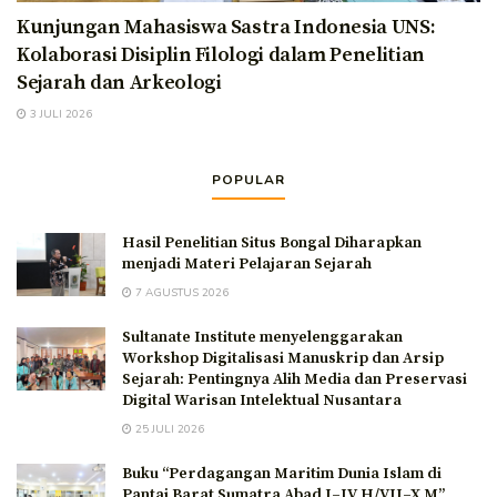
Kunjungan Mahasiswa Sastra Indonesia UNS:
Kolaborasi Disiplin Filologi dalam Penelitian
Sejarah dan Arkeologi
3 JULI 2026
POPULAR
Hasil Penelitian Situs Bongal Diharapkan
menjadi Materi Pelajaran Sejarah
7 AGUSTUS 2026
Sultanate Institute menyelenggarakan
Workshop Digitalisasi Manuskrip dan Arsip
Sejarah: Pentingnya Alih Media dan Preservasi
Digital Warisan Intelektual Nusantara
25 JULI 2026
Buku “Perdagangan Maritim Dunia Islam di
Pantai Barat Sumatra Abad I–IV H/VII–X M”